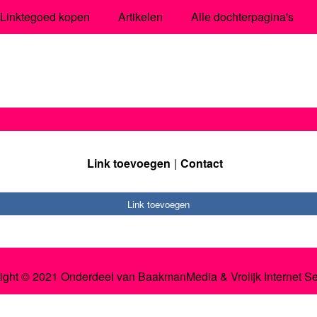
Linktegoed kopen
Artikelen
Alle dochterpagina's
Link toevoegen
Contact
Link toevoegen
ight © 2021 Onderdeel van
BaakmanMedia
&
Vrolijk Internet S